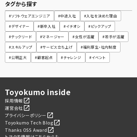
タグから探す
#
ソフトウェアエンジニア
#
中途入社
#
入社を決めた理由
#
デザイナー
#
新卒入社
#
イチオシ
#
ピックアップ
#
テックリード
#
マネージャー
#
女性が活躍
#
若手が活躍
#
スキルアップ
#
サービス立ち上げ
#
福利厚生・社内制度
#
公明正大
#
顧客起点
#
チャレンジ
#
イベント
Toyokumo inside
採用情報
運営会社
プライバシーポリシー
Toyokumo Tech Blog
Thanks OSS Award
トヨクモ情報はこちらからも