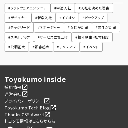
#
ソフトウェアエンジニア
#
中途入社
#
入社を決めた理由
#
デザイナー
#
新卒入社
#
イチオシ
#
ピックアップ
#
テックリード
#
マネージャー
#
女性が活躍
#
若手が活躍
#
スキルアップ
#
サービス立ち上げ
#
福利厚生・社内制度
#
公明正大
#
顧客起点
#
チャレンジ
#
イベント
Toyokumo inside
採用情報
運営会社
プライバシーポリシー
Toyokumo Tech Blog
Thanks OSS Award
トヨクモ情報はこちらからも