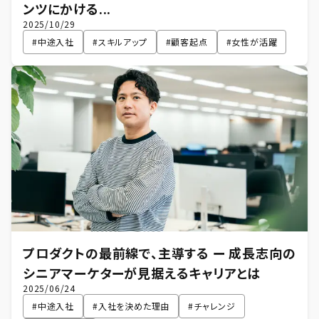
ンツにかける...
2025/10/29
#
中途入社
#
スキルアップ
#
顧客起点
#
女性が活躍
プロダクトの最前線で、主導する ー 成長志向の
シニアマーケターが見据えるキャリアとは
2025/06/24
#
中途入社
#
入社を決めた理由
#
チャレンジ