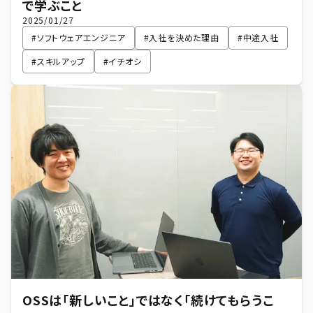
で学ぶこと
2025/01/27
#
ソフトウェアエンジニア
#
入社を決めた理由
#
中途入社
#
スキルアップ
#
イチオシ
OSSは「新しいこと」ではなく「続けてもらうこ