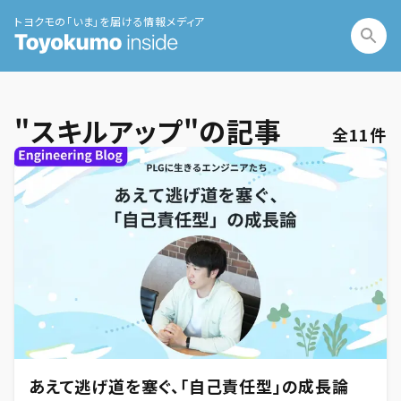
トヨクモの「いま」を届ける情報メディア
"
スキルアップ
"の記事
全
11
件
あえて逃げ道を塞ぐ、「自己責任型」の成長論