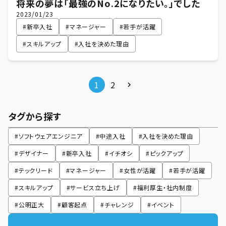
将来の夢は「最強のNo.2になりたい。」でした
2023/01/23
#
新卒入社
#
マネージャー
#
若手が活躍
#
スキルアップ
#
入社を決めた理由
1
2
タグから探す
#
ソフトウェアエンジニア
#
中途入社
#
入社を決めた理由
#
デザイナー
#
新卒入社
#
イチオシ
#
ピックアップ
#
テックリード
#
マネージャー
#
女性が活躍
#
若手が活躍
#
スキルアップ
#
サービス立ち上げ
#
福利厚生・社内制度
#
公明正大
#
顧客起点
#
チャレンジ
#
イベント